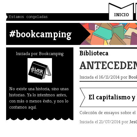
INICIO
Estamos congeladas
#bookcamping
Biblioteca
Iniciada por
Bookcamping
ANTECEDE
Iniciada el 16/11/2014 por
Boo
No existe una historia, sino unas
historias. Ya lo intentmos antes,
El capitalismo y 
con más o menos éxito, y nos lo
contamos aquí.
Colección de ensayos sobre el c
Iniciada el 21/07/2014 por
Jes