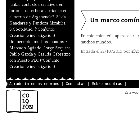
juntas contextos creativos en
torno al derecho a la crianza en
el barrio de Arganzuela?. Silvia
Un marco común
Nanclares y Pandora Mirabilia
S.Coop.Mad. (*Conjunto:
Creación e investigación)
En esta estantería aparecen re
Un mercado, muchos mundos /
muchos mundos.
Mercado Agitado. Jorge Sequera,
Iniciada el 27/10/2015 por
silv
Pablo García y Casilda Cabrerizo
con Puesto PEC (*Conjunto:
Creación e investigación)
Agradecimientos enormes
|
Contactar
|
Sobre nosotras
|
Esta web 