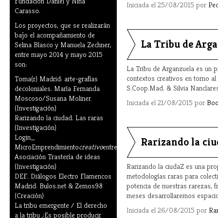
Fundación Daniel y Nina
Iniciada el 25/08/2015 por
Pe
Carasso.
Los proyectos, que se realizarán
bajo el acompañamiento de
La Tribu de Arg
Selina Blasco y Manuela Zechner,
entre mayo 2014 y mayo 2015
son:
La Tribu de Arganzuela es un p
contextos creativos en torno al
Toma(r) Madrid: arte-grafías
S.Coop.Mad. & Silvia Nanclare
decoloniales. María Fernanda
Moscoso/Susana Moliner
Iniciada el 21/08/2015 por
Boo
(Investigación)
Rarizando la ciudad. Las raras
(Investigación)
Login_
Rarizando la ci
MicroEmprendimiento
creativo
entre_mujeres.
Asociación Trastería de ideas
(Investigación)
Rarizando la ciudaZ es una prop
DEF. Diálogos Electro Flamencos
metodologías raras para colecti
Madrid. Bulos.net & Zemos98
potencia de nuestras rarezas, f
(Creación)
meses desarrollaremos espacios
La tribu emergente / El derecho
Iniciada el 26/08/2015 por
Ra
a la tribu ¿Es posible producir