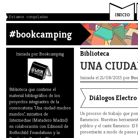
INICIO
Estamos congeladas
#bookcamping
Biblioteca
Iniciada por
Bookcamping
UNA CIUD
Iniciada el 21/08/2015 por
Boo
Biblioteca que contiene el
material bibliográfico de los
Diálogos Electr
proyectos integrantes de la
convocatoria "Una ciudad muchos
Un proceso de trabajo que pone 
mundos", iniciativa de
flamencos. Nuestras herramientas
Intermediae (Matadero Madrid)
público y el cante flamenco. E
en colaboración con Edmond de
presentarán a modo de paseo pú
Rothschild Foundations y la