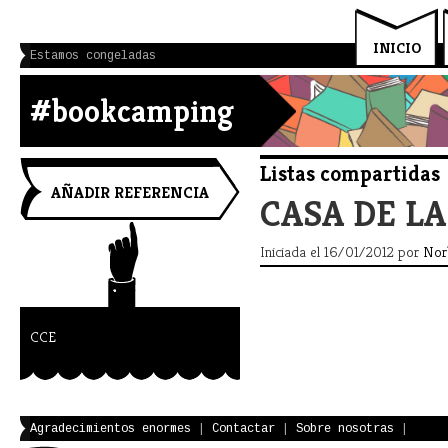
INICIO
Estamos congeladas
#bookcamping
Listas compartidas
AÑADIR REFERENCIA
CASA DE L
Iniciada el 16/01/2012 por
Nor
CCE
Agradecimientos enormes
|
Contactar
|
Sobre nosotras
|