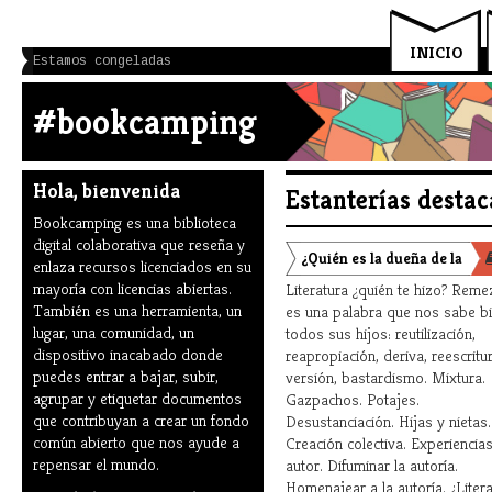
INICIO
Estamos congeladas
#bookcamping
Hola, bienvenida
Estanterías desta
Bookcamping es una biblioteca
digital colaborativa que reseña y
¿Quién es la dueña de la
enlaza recursos licenciados en su
mayoría con licencias abiertas.
Literatura ¿quién te hizo? Reme
literatura?
También es una herramienta, un
es una palabra que nos sabe bi
lugar, una comunidad, un
todos sus hijos: reutilización,
dispositivo inacabado donde
reapropiación, deriva, reescritur
puedes entrar a bajar, subir,
versión, bastardismo. Mixtura.
agrupar y etiquetar documentos
Gazpachos. Potajes.
que contribuyan a crear un fondo
Desustanciación. Hijas y nietas.
común abierto que nos ayude a
Creación colectiva. Experiencias
repensar el mundo.
autor. Difuminar la autoría.
Homenajear a la autoría. ¿Liter