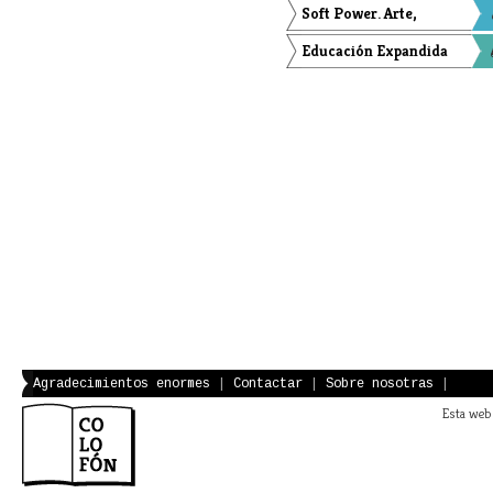
mentiras y cintas de
Soft Power. Arte,
vídeo
tecnologías y biopoder
Educación Expandida
Agradecimientos enormes
|
Contactar
|
Sobre nosotras
|
Esta web 