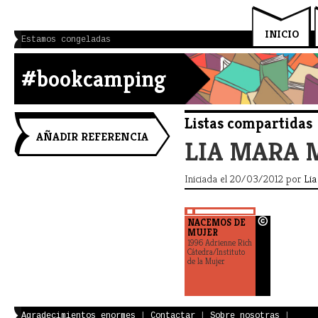
INICIO
Estamos congeladas
#bookcamping
Listas compartidas
AÑADIR REFERENCIA
LIA MARA 
Iniciada el 20/03/2012 por
Li
NACEMOS DE
MUJER
1996 Adrienne Rich
Cátedra/Instituto
de la Mujer
Agradecimientos enormes
|
Contactar
|
Sobre nosotras
|