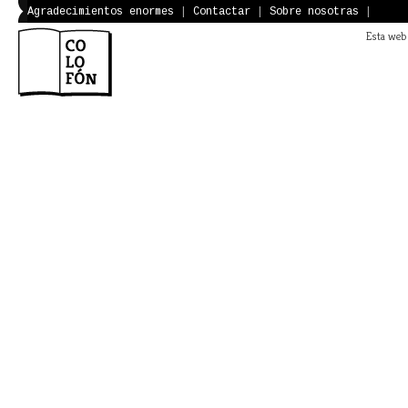
Agradecimientos enormes
|
Contactar
|
Sobre nosotras
|
Esta web 