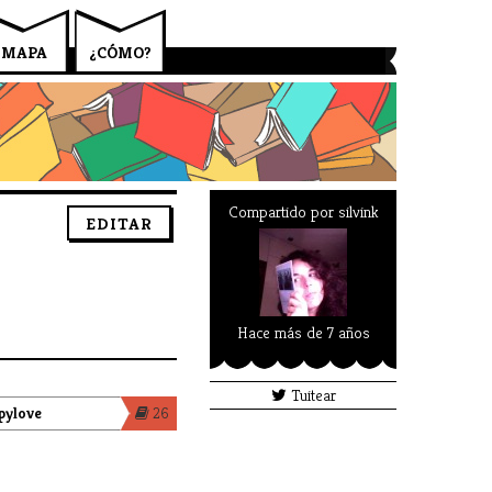
MAPA
¿CÓMO?
Compartido por
silvink
EDITAR
Hace más de 7 años
Tuitear
pylove
26