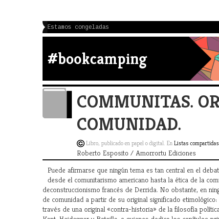
Estamos congeladas
#bookcamping
COMMUNITAS. OR
COMUNIDAD.
Libro, publicado en papel o digital. En
Listas compartidas
Roberto Esposito / Amorrortu Ediciones
Puede afirmarse que ningún tema es tan central en el debat
desde el comunitarismo americano hasta la ética de la com
deconstruccionismo francés de Derrida. No obstante, en ni
de comunidad a partir de su original significado etimológic
través de una original «contra-historia» de la filosofía polít
Kant, Heidegger y Bataille, a quienes dedica los capítulos pri