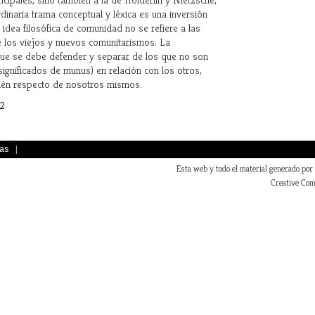
rdinaria trama conceptual y léxica es una inversión
 idea filosófica de comunidad no se refiere a las
e los viejos y nuevos comunitarismos. La
 que se debe defender y separar de los que no son
significados de munus) en relación con los otros,
mbién respecto de nosotros mismos.
02
as
|
Esta web y todo el material generado por
Creative Com