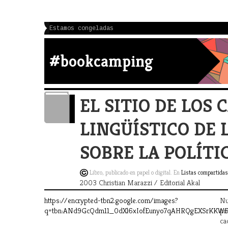
Estamos congeladas
#bookcamping
EL SITIO DE LOS 
LINGÜÍSTICO DE 
SOBRE LA POLÍTI
Libro, publicado en papel o digital. En
Listas compartidas
2003 Christian Marazzi / Editorial Akal
https://encrypted-tbn2.google.com/images?
Nu
q=tbn:ANd9GcQdm11_0dXl6xIofEunyo7qAHRQgEXSrKKW
pr
ca