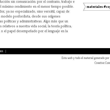
ucción sin comunicación: por el contrario, trabajo e
el máximo rendimiento en el menor tiempo posible.
materiales #co
or, ya no especializado, sino versátil, capaz de
te modelo posfordista, desde sus orígenes
as políticas y administrativas. Algo más que un
elativos a nuestra vida social, la teoría política,
es o el papel desempeñado por el lenguaje en la
as
|
Esta web y todo el material generado por
Creative Com