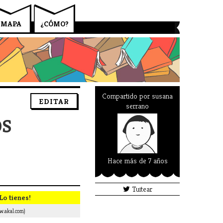
MAPA
¿CÓMO?
Compartido por
susana
EDITAR
serrano
OS
Hace más de 7 años
Tuitear
Lo tienes!
.akal.com)