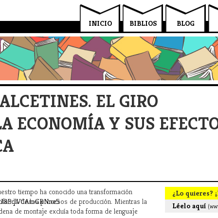
INICIO
BIBLIOS
BLOG
CALCETINES. EL GIRO
LA ECONOMÍA Y SUS EFECT
CA
estro tiempo ha conocido una transformación
¿Lo quieres? ¡
FJ8PqlVCAmGRNne5
ofunda de los procesos de producción. Mientras la
Léelo aquí
(www
dena de montaje excluía toda forma de lenguaje