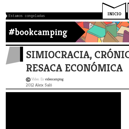
INICIO
Estamos congeladas
#bookcamping
SIMIOCRACIA, CRÓNI
RESACA ECONÓMICA
Vídeo. En
videocamping
2012 Aleix Saló