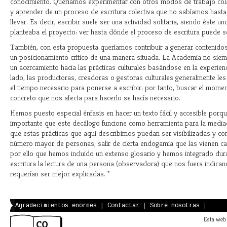
conocimiento. Queríamos experimentar con otros modos de trabajo cola
y aprender de un proceso de escritura colectiva que no sabíamos hast
llevar. Es decir, escribir suele ser una actividad solitaria, siendo éste u
planteaba el proyecto: ver hasta dónde el proceso de escritura puede s
También, con esta propuesta queríamos contribuir a generar contenidos
un posicionamiento crítico de una manera situada. La Academia no siem
un acercamiento hacia las prácticas culturales basándose en la experienc
lado, las productoras, creadoras o gestoras culturales generalmente les
el tiempo necesario para ponerse a escribir; por tanto, buscar el mome
concreto que nos afecta para hacerlo se hacía necesario.
Hemos puesto especial énfasis en hacer un texto fácil y accesible porq
importante que este decálogo funcione como herramienta para la media
que estas prácticas que aquí describimos puedan ser visibilizadas y c
número mayor de personas, salir de cierta endogamia que las vienen ca
por ello que hemos incluido un extenso glosario y hemos integrado dur
escritura la lectura de una persona (observadora) que nos fuera indican
requerían ser mejor explicadas. "
Agradecimientos enormes
|
Contactar
|
Sobre nosotras
|
Esta web 