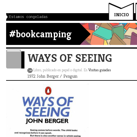
INICIO
Estamos congeladas
#bookcamping
WAYS OF SEEING
Libro, publicado en papel o digital. En
Visitas guiadas
1972 John Berger / Penguin