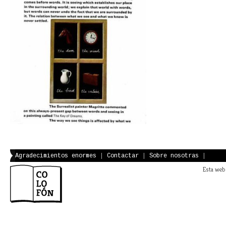
Agradecimientos enormes
|
Contactar
|
Sobre nosotras
|
Esta web 