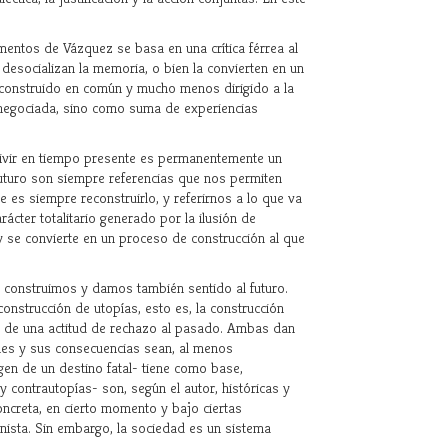
entos de Vázquez se basa en una crítica férrea al
desocializan la memoria, o bien la convierten en un
o construido en común y mucho menos dirigido a la
 negociada, sino como suma de experiencias
vivir en tiempo presente es permanentemente un
futuro son siempre referencias que nos permiten
e es siempre reconstruirlo, y referirnos a lo que va
rácter totalitario generado por la ilusión de
 y se convierte en un proceso de construcción al que
, construimos y damos también sentido al futuro.
 construcción de utopías, esto es, la construcción
 o de una actitud de rechazo al pasado. Ambas dan
ones y sus consecuencias sean, al menos
agen de un destino fatal- tiene como base,
 contrautopías- son, según el autor, históricas y
oncreta, en cierto momento y bajo ciertas
inista. Sin embargo, la sociedad es un sistema