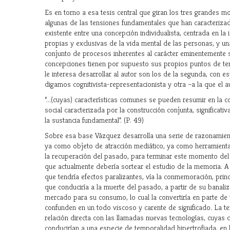
Es en torno a esa tesis central que giran los tres grandes m
algunas de las tensiones fundamentales que han caracterizad
existente entre una concepción individualista, centrada en la
propias y exclusivas de la vida mental de las personas, y u
conjunto de procesos inherentes al carácter eminentemente 
concepciones tienen por supuesto sus propios puntos de te
le interesa desarrollar al autor son los de la segunda, con es
digamos cognitivista-representacionista y otra –a la que el au
“...(cuyas) características comunes se pueden resumir en la
social caracterizada por la construcción conjunta, significati
la sustancia fundamental”. (P. 49)
Sobre esa base Vázquez desarrolla una serie de razonamient
ya como objeto de atracción mediático, ya como herramienta 
la recuperación del pasado, para terminar este momento del
que actualmente debería sortear el estudio de la memoria. A sa
que tendría efectos paralizantes, vía la conmemoración, princ
que conduciría a la muerte del pasado, a partir de su banali
mercado para su consumo, lo cual la convertiría en parte d
confunden en un todo viscoso y carente de significado. La terc
relación directa con las llamadas nuevas tecnologías, cuyas c
conducirían a una especie de temporalidad hipertrofiada, en