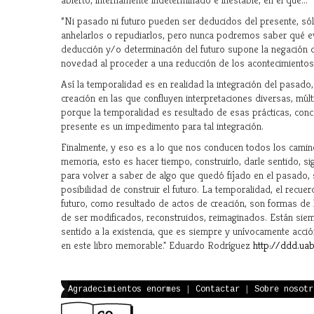
“Ni pasado ni futuro pueden ser deducidos del presente, s
anhelarlos o repudiarlos, pero nunca podremos saber qué evo
deducción y/o determinación del futuro supone la negación 
novedad al proceder a una reducción de los acontecimientos 
Así la temporalidad es en realidad la integración del pasado, 
creación en las que confluyen interpretaciones diversas, múlt
porque la temporalidad es resultado de esas prácticas, conc
presente es un impedimento para tal integración.
Finalmente, y eso es a lo que nos conducen todos los camin
memoria, esto es hacer tiempo, construirlo, darle sentido, si
para volver a saber de algo que quedó fijado en el pasado, 
posibilidad de construir el futuro. La temporalidad, el recuer
futuro, como resultado de actos de creación, son formas de 
de ser modificados, reconstruidos, reimaginados. Están siem
sentido a la existencia, que es siempre y unívocamente acció
en este libro memorable." Eduardo Rodríguez
http://ddd.ua
Agradecimientos enormes
|
Contactar
|
Sobre nosotr