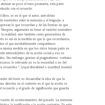
 atenuar un poco el tono pesimista, esta parte
 vínculo con el recuerdo.
libro, es en el que el autor, anécdotas
ón existentes entre la memoria y el lenguaje, a
expresan lo que recuerdan y de las formas en que
o, Vázquez, argumenta en torno al carácter normativo
e la realidad, sino también como generadora de
sto es así en la medida en que lo que recordamos,
bre el que inevitablemente compartimos
n la misma medida en que los otros toman parte en
nte intersubjetivo de la acción social y eso es
uales. Sin embargo, gracias al pragmatismo –rortiano
urso, lo relevante no es la veracidad o no del
ecuerdos “...(cuya) literalidad o exactitud (suelen)
nto del texto es desarrollar la idea de que la
s directas en el contexto en el que la acción se
l recuerdo y el grado de significación que guarda
ervación de acontecimientos del pasado. La memoria
éctica, la justificación y la acción conjuntas. En este