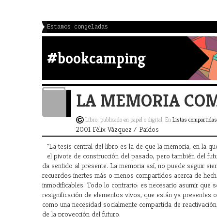
Estamos congeladas
#bookcamping
LA MEMORIA COM
Libro, publicado en papel o digital. En
Listas compartidas
2001 Félix Vázquez / Paidos
"La tesis central del libro es la de que la memoria, en la q
el pivote de construcción del pasado, pero también del futu
da sentido al presente. La memoria así, no puede seguir si
recuerdos inertes más o menos compartidos acerca de hech
inmodificables. Todo lo contrario: es necesario asumir que 
resignificación de elementos vivos, que están ya presentes o
como una necesidad socialmente compartida de reactivación 
de la proyección del futuro.