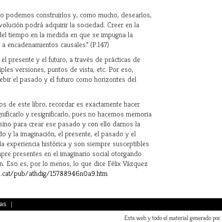
ólo podemos construirlos y, como mucho, desearlos,
lución podrá adquirir la sociedad. Creer en la
del tiempo en la medida en que se impugna la
a encadenamientos causales.” (P.147)
el presente y el futuro, a través de prácticas de
iples versiones, puntos de vista, etc. Por eso,
ebir el pasado y el futuro como horizontes del
os de este libro, recordar es exactamente hacer
gnificarlo y resignificarlo, pues no hacemos memoria
sino para crear ese pasado y con ello darnos la
do y la imaginación, el presente, el pasado y el
la experiencia histórica y son siempre susceptibles
pre presentes en el imaginario social otorgando
n. Eso es, por lo menos, lo que dice Félix Vázquez
b.cat/pub/athdig/15788946n0a9.htm
as
|
Esta web y todo el material generado por