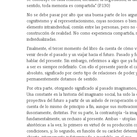
sentido, toda memoria es compartida.” (P.130)
No se debe pasar por alto que una buena parte de los argum
cognitivismo y al representacionismo, cuyas nociones o bien 
elemento intraindividual, común entre las personas, pero n
construcción de realidad. No como experiencia compartida,
individualizadas.
Finalmente, el tercer momento del libro da cuenta de cómo 
venir desde el pasado y un viajar hacia el futuro. Pasado y 
hablar del presente. Sin embargo, referirnos a algo que ya fu
a ser es siempre redefinirlo. Con ello el presente pierde el ca
absoluto, significado por cierto tipo de relaciones de poder
permanentemente dotamos de sentido.
Por otra parte, otorgando significado al pasado imaginamos
Una constante en la historia del imaginario social, ha sido la
proyectiva del futuro a partir de un anhelo de recuperación
cuenta de lo mismo de principio a fin, aunque sus motivaci
ilusoriamente, distintas. Por su parte, la contrautopía –la im
fundamentalmente, un rechazo al presente. Ambas - utopías y
ahistóricas a la vez, lo primero en virtud de su producción c
condiciones, y, lo segundo, en función de su carácter determ
abierto, internamente indeterminado e inestable, en el que...