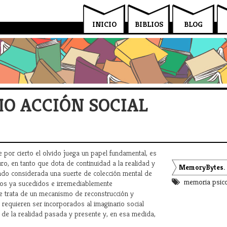
INICIO
BIBLIOS
BLOG
O ACCIÓN SOCIAL
ue por cierto el olvido juega un papel fundamental, es
ro, en tanto que dota de continuidad a la realidad y
MemoryBytes.
endo considerada una suerte de colección mental de
memoria
psico
domésticas, d
os ya sucedidos e irremediablemente
se trata de un mecanismo de reconstrucción y
interactivo y pro
 requieren ser incorporados al imaginario social
de la realidad pasada y presente y, en esa medida,