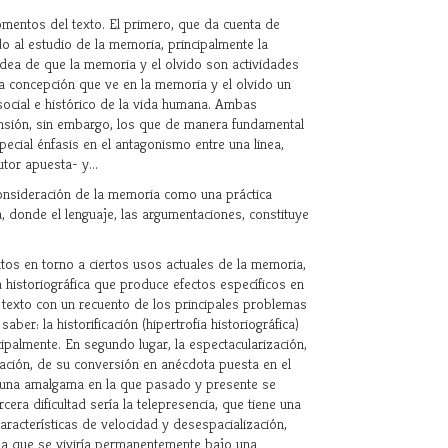
omentos del texto. El primero, que da cuenta de
o al estudio de la memoria, principalmente la
 idea de que la memoria y el olvido son actividades
na concepción que ve en la memoria y el olvido un
social e histórico de la vida humana. Ambas
nsión, sin embargo, los que de manera fundamental
pecial énfasis en el antagonismo entre una linea,
tor apuesta- y...
 consideración de la memoria como una práctica
va, donde el lenguaje, las argumentaciones, constituye
os en torno a ciertos usos actuales de la memoria,
historiográfica que produce efectos específicos en
 texto con un recuento de los principales problemas
ber: la historificación (hipertrofia historiográfica)
ipalmente. En segundo lugar, la espectacularización,
zación, de su conversión en anécdota puesta en el
e una amalgama en la que pasado y presente se
era dificultad sería la telepresencia, que tiene una
aracterísticas de velocidad y desespacialización,
 la que se viviría permanentemente bajo una