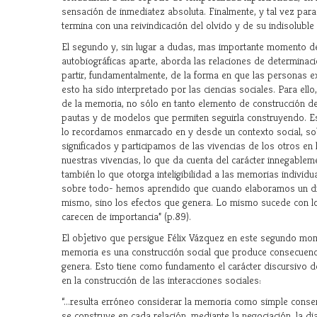
sensación de inmediatez absoluta. Finalmente, y tal vez para
termina con una reivindicación del olvido y de su indisoluble
El segundo y, sin lugar a dudas, mas importante momento del 
autobiográficas aparte, aborda las relaciones de determinaci
partir, fundamentalmente, de la forma en que las personas 
esto ha sido interpretado por las ciencias sociales. Para ell
de la memoria, no sólo en tanto elemento de construcción d
pautas y de modelos que permiten seguirla construyendo. E
lo recordamos enmarcado en y desde un contexto social, so
significados y participamos de las vivencias de los otros e
nuestras vivencias, lo que da cuenta del carácter innegableme
también lo que otorga inteligibilidad a las memorias individ
sobre todo- hemos aprendido que cuando elaboramos un disc
mismo, sino los efectos que genera. Lo mismo sucede con los r
carecen de importancia” (p.89).
El objetivo que persigue Félix Vázquez en este segundo mome
memoria es una construcción social que produce consecuencia
genera. Esto tiene como fundamento el carácter discursivo de
en la construcción de las interacciones sociales:
“...resulta erróneo considerar la memoria como simple cons
se construye en cada relación, mediante la negociación, la dial