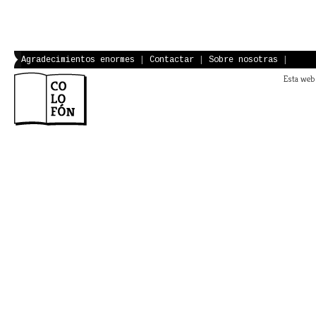
Agradecimientos enormes
|
Contactar
|
Sobre nosotras
|
Esta web 