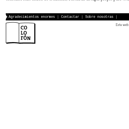
Agradecimientos enormes
|
Contactar
|
Sobre nosotras
|
Esta web 