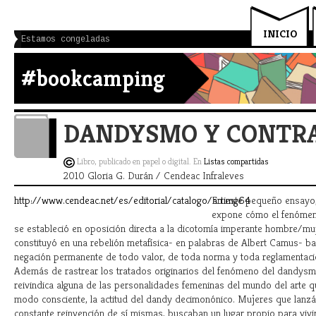
INICIO
Estamos congeladas
#bookcamping
DANDYSMO Y CONTR
Libro, publicado en papel o digital. En
Listas compartidas
2010 Gloria G. Durán / Cendeac Infraleves
http://www.cendeac.net/es/editorial/catalogo/artimg64
En este pequeño ensayo,
expone cómo el fenóme
se estableció en oposición directa a la dicotomía imperante hombre/mu
constituyó en una rebelión metafísica- en palabras de Albert Camus- ba
negación permanente de todo valor, de toda norma y toda reglamentaci
Además de rastrear los tratados originarios del fenómeno del dandysmo
reivindica alguna de las personalidades femeninas del mundo del arte 
modo consciente, la actitud del dandy decimonónico. Mujeres que lanz
constante reinvención de sí mismas, buscaban un lugar propio para vivir