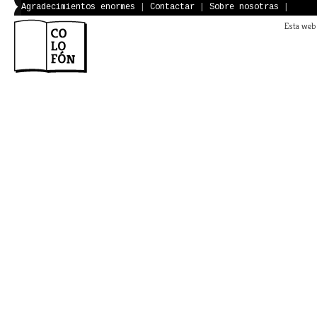
Agradecimientos enormes
|
Contactar
|
Sobre nosotras
|
Esta web 