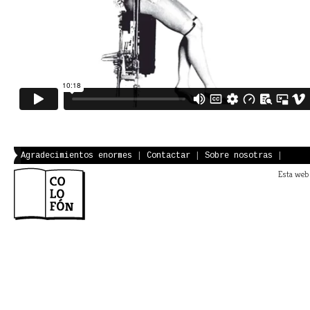
Agradecimientos enormes
|
Contactar
|
Sobre nosotras
|
Esta web 