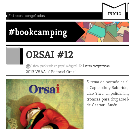
INICIO
Estamos congeladas
#bookcamping
ORSAI #12
Libro, publicado en papel o digital. En
Listas compartidas
2013 VV.AA. / Editorial Orsai
El tema de portada es el 
a Capusotto y Saborido, 
Liao Yiwu, un policial im
crónicas para chuparse 
de Casciari. Amén.