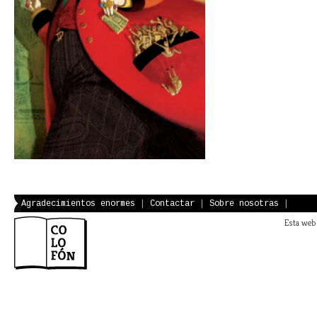
Agradecimientos enormes
|
Contactar
|
Sobre nosotras
|
Esta web 