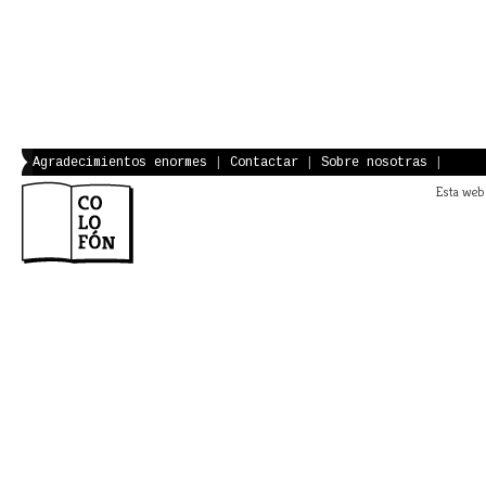
Agradecimientos enormes
|
Contactar
|
Sobre nosotras
|
Esta web 