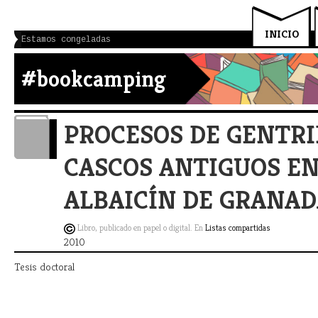
INICIO
Estamos congeladas
#bookcamping
PROCESOS DE GENTRI
CASCOS ANTIGUOS EN
ALBAICÍN DE GRANA
Libro, publicado en papel o digital. En
Listas compartidas
2010
Tesis doctoral