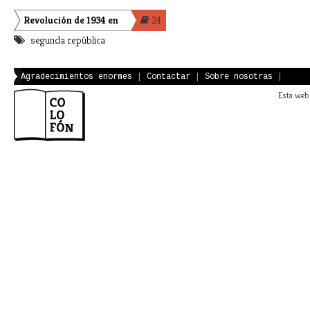
Revolución de 1934 en
24
segunda república
España
Agradecimientos enormes
|
Contactar
|
Sobre nosotras
|
Esta web 