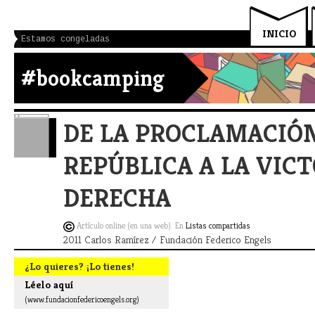
INICIO
Estamos congeladas
#bookcamping
DE LA PROCLAMACIÓN
REPÚBLICA A LA VICT
DERECHA
Artículo online (en una web). En
Listas compartidas
2011 Carlos Ramírez / Fundación Federico Engels
¿Lo quieres? ¡Lo tienes!
Léelo aquí
(www.fundacionfedericoengels.org)