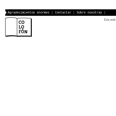
Agradecimientos enormes
|
Contactar
|
Sobre nosotras
|
Esta web 