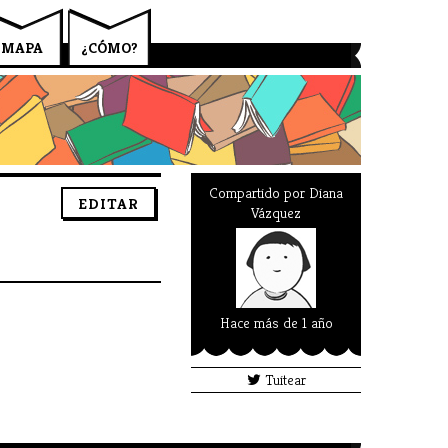
MAPA
¿CÓMO?
Compartido por
Diana
EDITAR
Vázquez
Hace más de 1 año
Tuitear