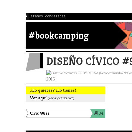
Estamos congeladas
#bookcamping
DISEÑO CÍVICO 
2016
¿Lo quieres? ¡Lo tienes!
Ver aquí
(www.youtube.com)
Civic Wise
34