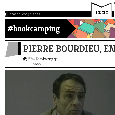
INICIO
Estamos congeladas
#bookcamping
PIERRE BOURDIEU, E
Vídeo. En
videocamping
1991+ AAVV