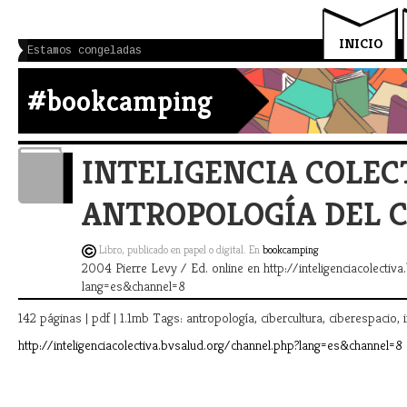
INICIO
Estamos congeladas
#bookcamping
INTELIGENCIA COLEC
ANTROPOLOGÍA DEL C
Libro, publicado en papel o digital. En
bookcamping
2004 Pierre Levy / Ed. online en http://inteligenciacolectiv
lang=es&channel=8
142 páginas | pdf | 1.1mb Tags: antropología, cibercultura, ciberespacio, 
http://inteligenciacolectiva.bvsalud.org/channel.php?lang=es&channel=8