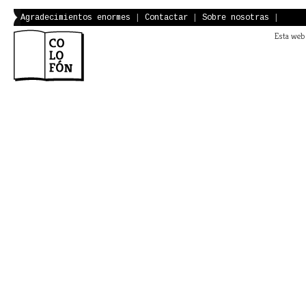
Agradecimientos enormes
|
Contactar
|
Sobre nosotras
|
Esta web 