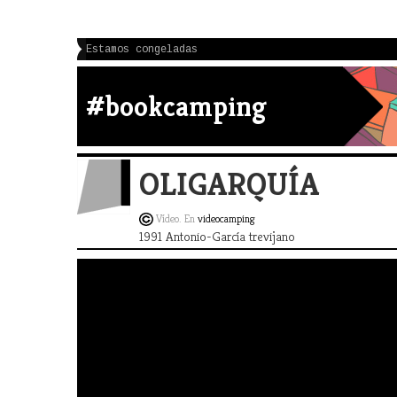
Estamos congeladas
#bookcamping
OLIGARQUÍA
Vídeo. En
videocamping
1991 Antonio-García trevijano