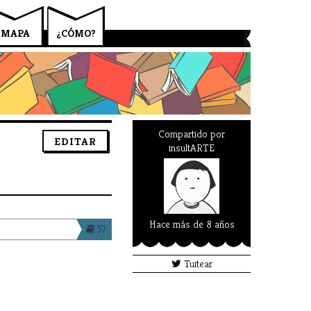
MAPA
¿CÓMO?
Compartido por
EDITAR
insultARTE
Hace más de 8 años
57
Tuitear