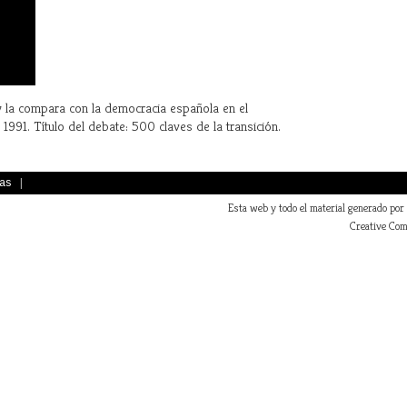
y la compara con la democracia española en el
991. Título del debate: 500 claves de la transición.
as
|
Esta web y todo el material generado por
Creative Com