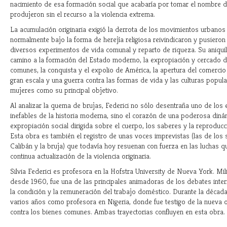
nacimiento de esa formación social que acabaría por tomar el nombre d
produjeron sin el recurso a la violencia extrema.
La acumulación originaria exigió la derrota de los movimientos urbano
normalmente bajo la forma de herejía religiosa reivindicaron y pusieron 
diversos experimentos de vida comunal y reparto de riqueza. Su aniquil
camino a la formación del Estado moderno, la expropiación y cercado de
comunes, la conquista y el expolio de América, la apertura del comercio
gran escala y una guerra contra las formas de vida y las culturas popul
mujeres como su principal objetivo.
Al analizar la quema de brujas, Federici no sólo desentraña uno de los
inefables de la historia moderna, sino el corazón de una poderosa diná
expropiación social dirigida sobre el cuerpo, los saberes y la reproducc
Esta obra es también el registro de unas voces imprevistas (las de los 
Calibán y la bruja) que todavía hoy resuenan con fuerza en las luchas qu
continua actualización de la violencia originaria.
Silvia Federici es profesora en la Hofstra University de Nueva York. Mili
desde 1960, fue una de las principales animadoras de los debates inte
la condición y la remuneración del trabajo doméstico. Durante la décad
varios años como profesora en Nigeria, donde fue testigo de la nueva 
contra los bienes comunes. Ambas trayectorias confluyen en esta obra.