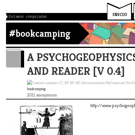
INICIO
Estamos congeladas
#bookcamping
A PSYCHOGEOPHYSIC
AND READER [V 0.4]
bookcamping
2011 anonymous
http://www.psychogeoph