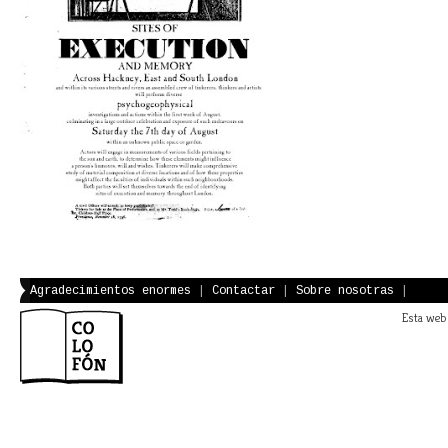
Agradecimientos enormes
|
Contactar
|
Sobre nosotras
|
Esta web 