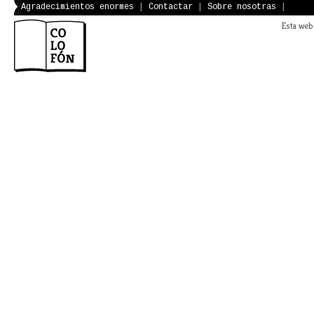
Agradecimientos enormes
|
Contactar
|
Sobre nosotras
|
Esta web 