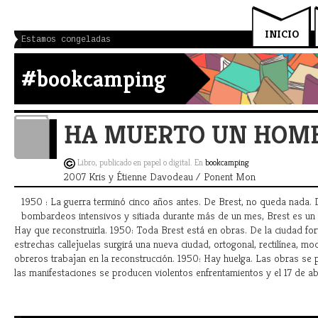
INICIO
Estamos congeladas
#bookcamping
HA MUERTO UN HOM
Libro, publicado en papel o digital. En
bookcamping
2007 Kris y Étienne Davodeau / Ponent Mon
1950 : La guerra terminó cinco años antes. De Brest, no queda nada. 
bombardeos intensivos y sitiada durante más de un mes, Brest es un 
Hay que reconstruirla. 1950: Toda Brest está en obras. De la ciudad for
estrechas callejuelas surgirá una nueva ciudad, ortogonal, rectilínea, m
obreros trabajan en la reconstrucción. 1950: Hay huelga. Las obras se 
las manifestaciones se producen violentos enfrentamientos y el 17 de abr