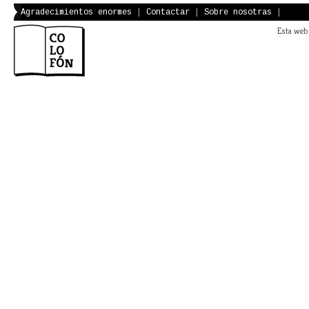
Agradecimientos enormes
|
Contactar
|
Sobre nosotras
|
Esta web 