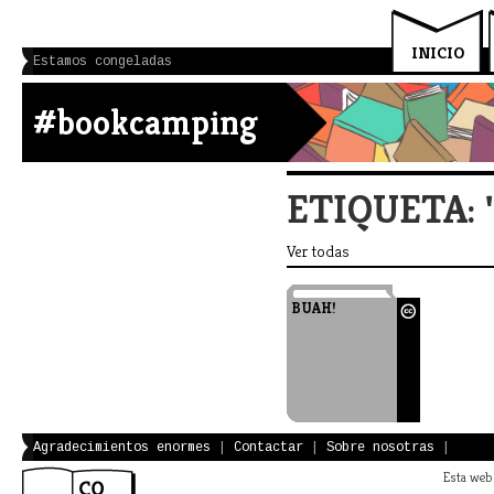
INICIO
Estamos congeladas
#bookcamping
ETIQUETA: 
Ver todas
BUAH!
Agradecimientos enormes
|
Contactar
|
Sobre nosotras
|
Esta web 