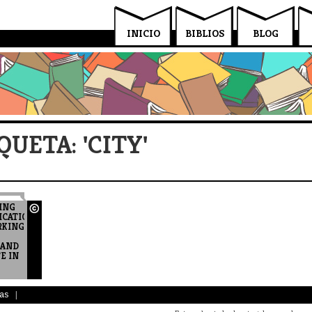
INICIO
BIBLIOS
BLOG
QUETA: 'CITY'
ING
ICATION:
RKING
 AND
E IN
H
as
|
T