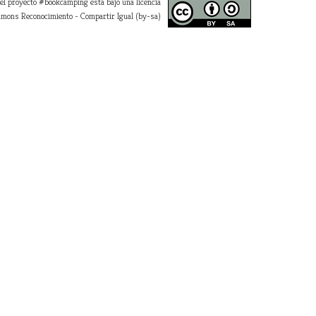
 el proyecto #bookcamping está bajo una licencia
mons Reconocimiento - Compartir Igual (by-sa)