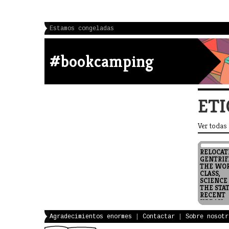
Estamos congeladas
#bookcamping
ETI
Ver todas
RELOCAT
GENTRIF
THE WO
CLASS,
SCIENCE
THE STAT
RECENT
URBAN
RESEARC
2008 LOÏC
Agradecimientos enormes
|
Contactar
|
Sobre nosotr
WACQUAN