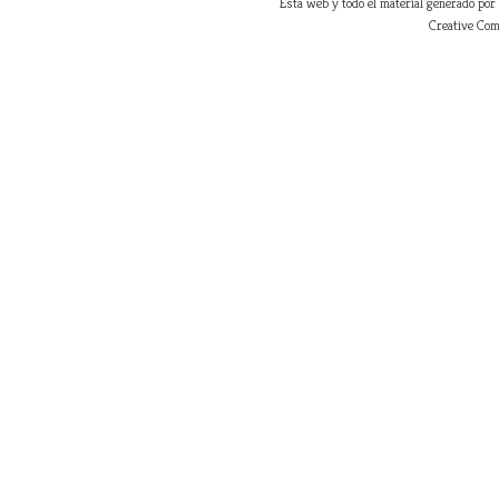
l
Esta web y todo el material generado por
Urban
Creative Com
l