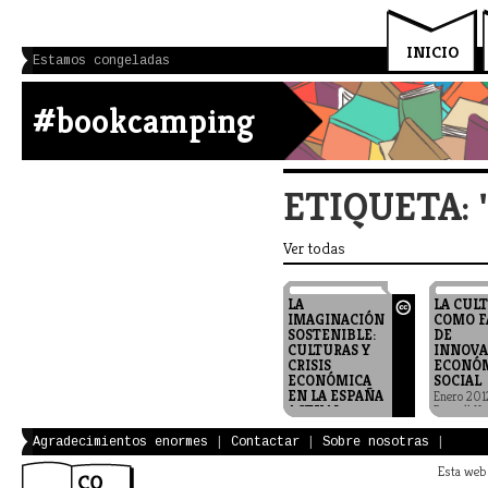
INICIO
Estamos congeladas
#bookcamping
ETIQUETA: 
Ver todas
LA
LA CUL
IMAGINACIÓN
COMO F
SOSTENIBLE:
DE
CULTURAS Y
INNOVA
CRISIS
ECONÓM
ECONÓMICA
SOCIAL
EN LA ESPAÑA
Enero 201
ACTUAL
Rausell Kö
(Coordina
Coord. Luis
científico)
Moreno-Caballud
Agradecimientos enormes
|
Contactar
|
Sobre nosotras
|
Universid
Valencia
Esta web 