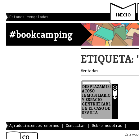
INICIO
Estamos congeladas
#bookcamping
ETIQUETA:
Ver todas
DESPLAZAMIENTO,
ACOSO
INMOBILIARIO
Y ESPACIO
GENTRIFICABLE
EN EL CASO DE
SEVILLA
2011 Ibán Díaz
Parra Encrucijadas.
Revista Crítica de
Agradecimientos enormes
|
Contactar
|
Sobre nosotras
|
Ciencias Sociales
Esta web 