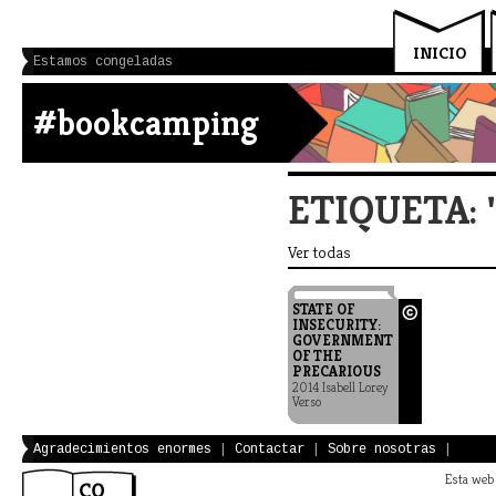
INICIO
Estamos congeladas
#bookcamping
ETIQUETA: 
Ver todas
STATE OF
INSECURITY:
GOVERNMENT
OF THE
PRECARIOUS
2014 Isabell Lorey
Verso
Agradecimientos enormes
|
Contactar
|
Sobre nosotras
|
Esta web 