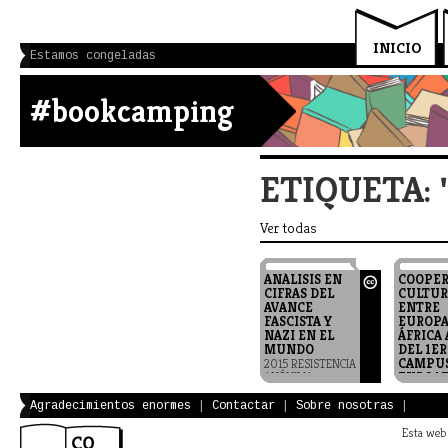
INICIO
Estamos congeladas
#bookcamping
ETIQUETA: 
Ver todas
ANÁLISIS EN
COOPER
CIFRAS DEL
CULTUR
AVANCE
ENTRE
FASCISTA Y
EUROPA
NAZI EN EL
ÁFRICA 
MUNDO
DEL 1ER
CAMPU
2015 RESISTENCIA
ANÓNIMA
EUROAF
DE
COOPER
Agradecimientos enormes
|
Contactar
|
Sobre nosotras
|
CULTUR
Esta web 
2010 VV.A
AECID