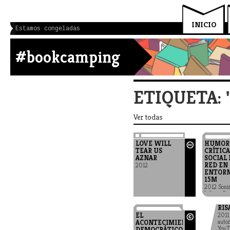
INICIO
Estamos congeladas
#bookcamping
ETIQUETA:
Ver todas
LOVE WILL
HUMOR
TEAR US
CRÍTICA
AZNAR
SOCIAL 
RED EN 
2012
ENTORN
15M
2012 Sonia
Infante Di
Sociedad
RIS
EL
2011
auto
ACONTECIMIENTO
YouT
DEMOCRÁTICO.