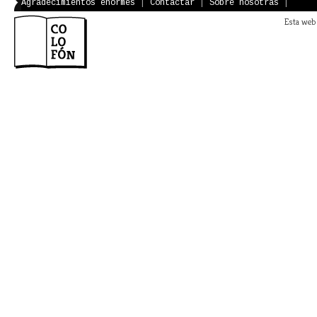
Agradecimientos enormes
|
Contactar
|
Sobre nosotras
|
Esta web 