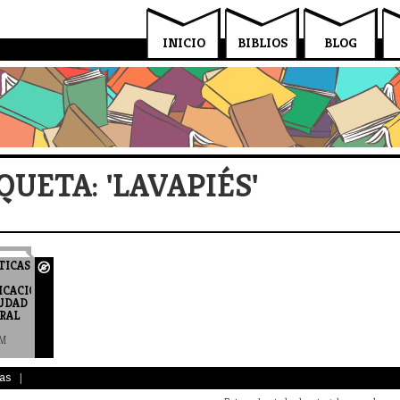
INICIO
BIBLIOS
BLOG
QUETA: 'LAVAPIÉS'
TICAS
ICACIÓN
IUDAD
RAL
CM
as
|