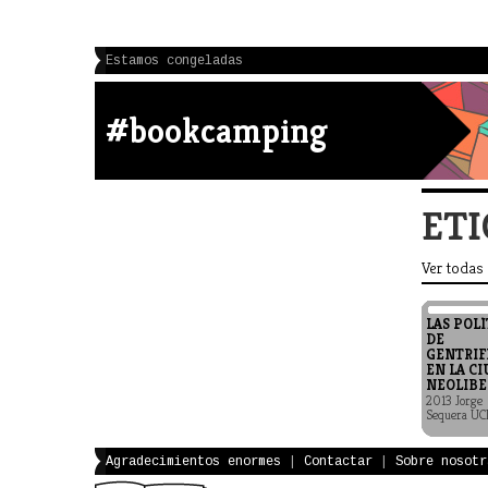
Estamos congeladas
#bookcamping
ETI
Ver todas
LAS POLÍ
DE
GENTRIF
EN LA C
NEOLIBE
2013 Jorge
Sequera U
Agradecimientos enormes
|
Contactar
|
Sobre nosotr