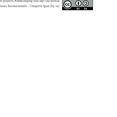
 el proyecto #bookcamping está bajo una licencia
mons Reconocimiento - Compartir Igual (by-sa)