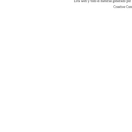
Esta web y todo el material generado por
nceton
Press
Creative Com