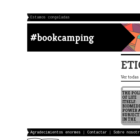
Estamos congeladas
#bookcamping
ETI
Ver todas
THE POL
OF LIFE
ITSELF:
BIOMEDI
POWER 
SUBJECT
IN THE
TWENTY
FIRST
CENTUR
Agradecimientos enormes
|
Contactar
|
Sobre nosotr
2006 Rose,