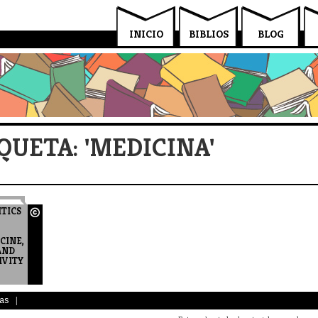
INICIO
BIBLIOS
BLOG
QUETA: 'MEDICINA'
ITICS
CINE,
AND
IVITY
-
Y
as
|