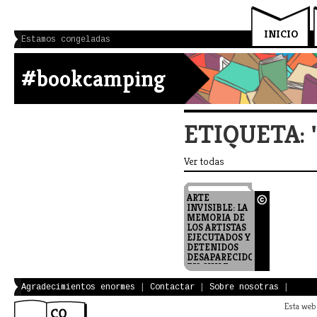
INICIO
Estamos congeladas
#bookcamping
ETIQUETA:
Ver todas
ARTE
INVISIBLE: LA
MEMORIA DE
LOS ARTISTAS
EJECUTADOS Y
DETENIDOS
DESAPARECIDOS
EN CHILE
2015
https://www.antartica.cl/antartica/serv
Agradecimientos enormes
|
Contactar
|
Sobre nosotras
|
action=fichaLibro&id_libro=176184
Ediciones Ventana
Esta web 
Abierta