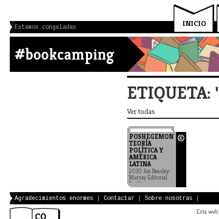
INICIO
Estamos congeladas
#bookcamping
ETIQUETA: 
Ver todas
POSHEGEMONÍA.
TEORÍA
POLÍTICA Y
AMÉRICA
LATINA
2010 Jon Beasley-
Murray Editorial
Paidós
Agradecimientos enormes
|
Contactar
|
Sobre nosotras
|
Esta web 