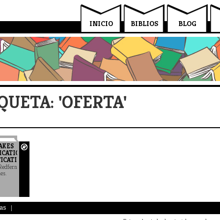
INICIO
BIBLIOS
BLOG
QUETA: 'OFERTA'
AKES
ICATION
ICATION'?
Redfern
es.
as
|