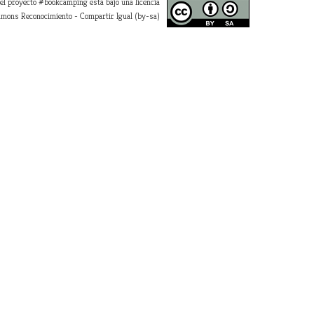
 el proyecto #bookcamping está bajo una licencia
mons Reconocimiento - Compartir Igual (by-sa)