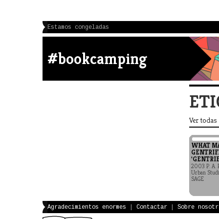
Estamos congeladas
#bookcamping
ETI
Ver todas
WHAT M
GENTRIF
'GENTRIF
2003 P. A. 
Urban Studi
SAGE
Agradecimientos enormes
|
Contactar
|
Sobre nosotr