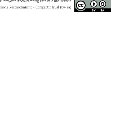
 el proyecto #bookcamping está bajo una licencia
mons Reconocimiento - Compartir Igual (by-sa)