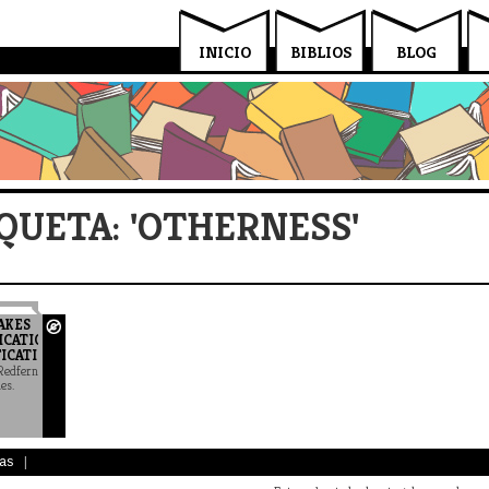
INICIO
BIBLIOS
BLOG
QUETA: 'OTHERNESS'
AKES
ICATION
ICATION'?
Redfern
es.
as
|