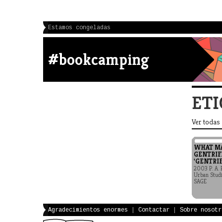
Estamos congeladas
#bookcamping
ETI
Ver todas
WHAT M
GENTRIF
'GENTRIF
2003 P. A. 
Urban Studi
SAGE
Agradecimientos enormes
|
Contactar
|
Sobre nosotr