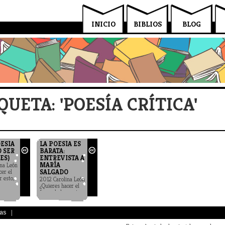
INICIO
BIBLIOS
BLOG
QUETA: 'POESÍA CRÍTICA'
OESÍA
LA POESÍA ES
O SER
BARATA:
ES)
ENTREVISTA A
MARÍA
na León
cer el
SALGADO
r esto,
2012 Carolina León
¿Quieres hacer el
favor de leer esto,
por favor?
as
|