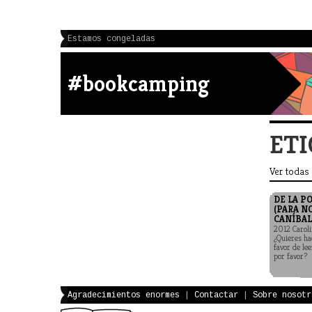
Estamos congeladas
#bookcamping
ETI
Ver todas
DE LA P
(PARA N
CANÍBAL
2012 Caroli
¿Quieres ha
favor de lee
por favor?
Agradecimientos enormes
|
Contactar
|
Sobre nosotr