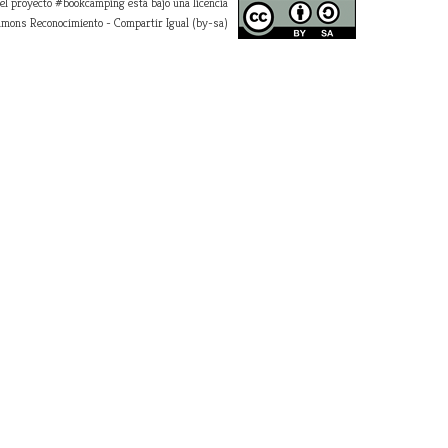
 el proyecto #bookcamping está bajo una licencia
mons Reconocimiento - Compartir Igual (by-sa)