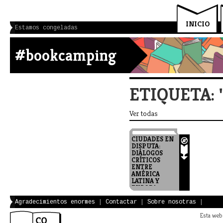
INICIO
Estamos congeladas
#bookcamping
ETIQUETA: 
Ver todas
CIUDADES EN
DISPUTA:
DIÁLOGOS
CRÍTICOS
ENTRE
AMÉRICA
LATINA Y
EUROPA
2013 Red
Contested
Agradecimientos enormes
|
Contactar
|
Sobre nosotras
|
Cities/Ciudades en
Disputa Instituto
Esta web 
Argentino para el