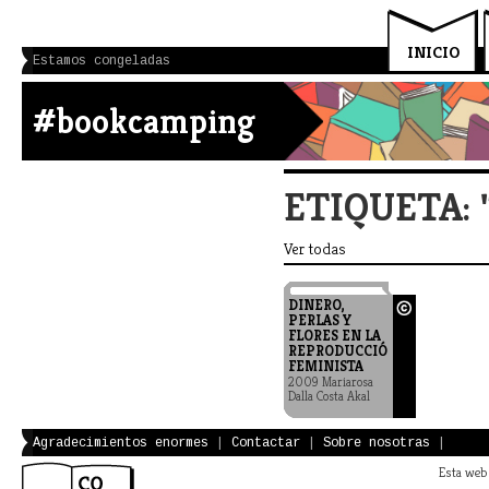
INICIO
Estamos congeladas
#bookcamping
ETIQUETA: 
Ver todas
DINERO,
PERLAS Y
FLORES EN LA
REPRODUCCIÓN
FEMINISTA
2009 Mariarosa
Dalla Costa Akal
Agradecimientos enormes
|
Contactar
|
Sobre nosotras
|
Esta web 