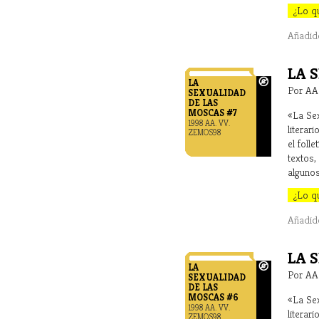
¿Lo qu
Añadid
LA 
LA
Por AA
SEXUALIDAD
DE LAS
MOSCAS #7
«La Sex
1998 AA. VV.
litera
ZEMOS98
el foll
textos,
algunos
¿Lo qu
Añadid
LA 
LA
Por AA
SEXUALIDAD
DE LAS
MOSCAS #6
«La Sex
1998 AA. VV.
litera
ZEMOS98