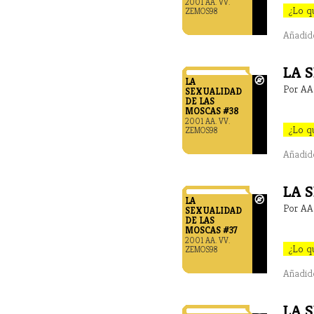
2001 AA. VV.
¿Lo qu
ZEMOS98
Añadid
LA 
LA
Por AA
SEXUALIDAD
DE LAS
MOSCAS #38
2001 AA. VV.
¿Lo qu
ZEMOS98
Añadid
LA 
LA
Por AA
SEXUALIDAD
DE LAS
MOSCAS #37
2001 AA. VV.
¿Lo qu
ZEMOS98
Añadid
LA 