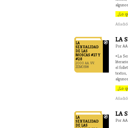
algunos
¿Lo qu
Añadid
LA 
LA
Por AA
SEXUALIDAD
DE LAS
MOSCAS #27 Y
«La Sex
#28
litera
2000 AA. VV.
ZEMOS98
el foll
textos,
algunos
¿Lo qu
Añadid
LA 
LA
Por AA
SEXUALIDAD
DE LAS