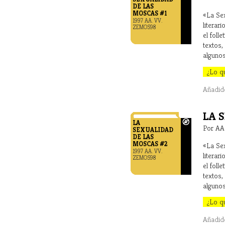
DE LAS
MOSCAS #1
«La Sex
1997 AA. VV.
litera
ZEMOS98
el foll
textos,
algunos
¿Lo qu
Añadid
LA 
LA
Por AA
SEXUALIDAD
DE LAS
MOSCAS #2
«La Sex
1997 AA. VV.
litera
ZEMOS98
el foll
textos,
algunos
¿Lo qu
Añadid