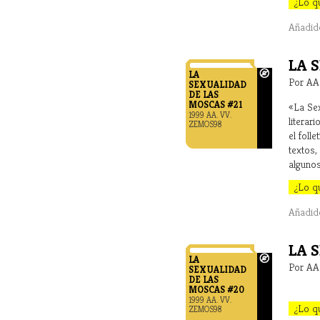
¿Lo qu
Añadid
LA 
LA
Por AA
SEXUALIDAD
DE LAS
MOSCAS #21
«La Sex
1999 AA. VV.
litera
ZEMOS98
el foll
textos,
algunos
¿Lo qu
Añadid
LA 
LA
Por AA
SEXUALIDAD
DE LAS
MOSCAS #20
1999 AA. VV.
¿Lo qu
ZEMOS98