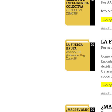
Por AA
INTELIGENCIA
COLECTIVA
2003 AA. VV.
http://
ZEMOS98
¿Lo qu
Añadid
LA 
LA FUERZA
Por @a
BRUTA
26/05/2011
@abrelatas Blog
Como vi
Zemos98
Encontr
decidí 
Os ase
sobre t
¿Lo qu
Añadid
¿MA
¿MACREVOLUCIÓN?