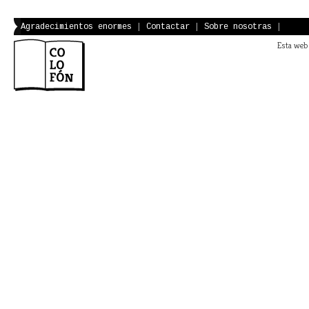
Agradecimientos enormes
|
Contactar
|
Sobre nosotras
|
Esta web 