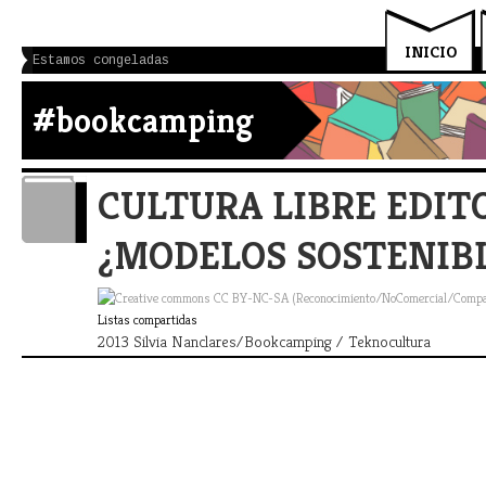
INICIO
Estamos congeladas
#bookcamping
CULTURA LIBRE EDITO
¿MODELOS SOSTENIB
Listas compartidas
2013 Silvia Nanclares/Bookcamping / Teknocultura