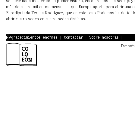
se huele nada más echar un primer vistazo, encontramos una sede paga
más de cuatro mil euros mensuales que Europa aporta para abrir una of
Eurodiputada Teresa Rodríguez, que en este caso Podemos ha decidido
abrir cuatro sedes en cuatro sedes distintas.
Agradecimientos enormes
|
Contactar
|
Sobre nosotras
|
Esta web 