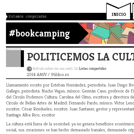
INICIO
Estamos congeladas
#bookcamping
POLITICEMOS LA CUL
Artículo online (en una web). En
Listas compartidas
2014 AAVV / Público.es
Llamamiento escrito por Esteban Hernández, periodista; Juan Diego Bott
Gallego, periodista; Nacho Vegas, músico; Germán Cano, profesor de F
del Círculo Podemos Cultura; Carolina del Olmo, escritora y directora de
Círculo de Bellas Artes de Madrid; Fernando Pardo, músico; Víctor Leno
escritor; César Rendueles, escritor; Juan Santaner, gestor y representan
Santiago Alba Rico, escritor
La cultura está fuera de la sociedad: ya no genera beneficios económicos
social, sus creaciones se han hecho demasiado banales, demasiado crí